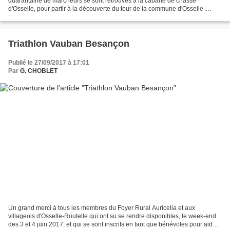
quarantaine de marcheurs se sont retrouvés à la cabane de chasse
d'Osselle, pour partir à la découverte du tour de la commune d'Osselle-
Routelle, le dimanche 1er octobre. Le soleil était...
Triathlon Vauban Besançon
Publié le 27/09/2017 à 17:01
Par
G. CHOBLET
Un grand merci à tous les membres du Foyer Rural Auricella et aux
villageois d'Osselle-Routelle qui ont su se rendre disponibles, le week-end
des 3 et 4 juin 2017, et qui se sont inscrits en tant que bénévoles pour aider