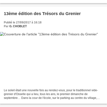
à l'organisation, au montage et...
13ème édition des Trésors du Grenier
Publié le 27/09/2017 à 16:18
Par
G. CHOBLET
Le soleil était une nouvelle fois au rendez-vous, pour le traditionnel vide-
grenier d'Osselle qui a lieu, tous les ans, le premier dimanche de
septembre… Dans la cour de l'école, sur le parking au centre du village,
autour de l'église et le long de la...