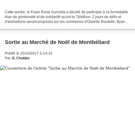
Cette année, le Foyer Rural Auricella a décidé de participer à ce formidable
élan de générosité et de solidarité qu'est le Téléthon. 2 jours de défis et
d'animations seront proposés sur les communes d'Osselle-Routelle, Byans-
sur-Doubs, et Roset-Fluans,...
Sortie au Marché de Noël de Montbéliard
Publié le 25/10/2017 à 14:32
Par
G. Choblet