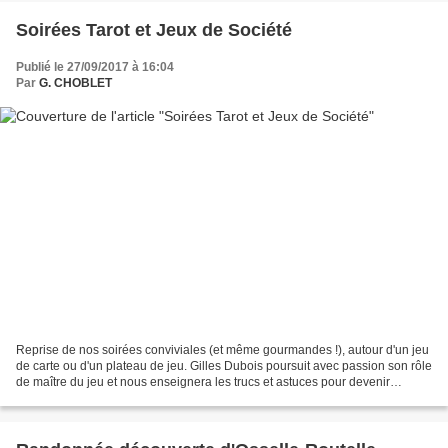
Soirées Tarot et Jeux de Société
Publié le 27/09/2017 à 16:04
Par
G. CHOBLET
Reprise de nos soirées conviviales (et même gourmandes !), autour d'un jeu
de carte ou d'un plateau de jeu. Gilles Dubois poursuit avec passion son rôle
de maître du jeu et nous enseignera les trucs et astuces pour devenir
infaillible !! Alors aiguisez...