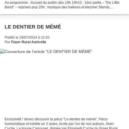
Au programme : Accueil du public dès 19h 19h10 : 1ère partie – The Little
Band* – reprises pop 20h : musique des balkans et klezmer Stands,
animations, bibliobus, buvette, restauration...
LE DENTIER DE MÉMÉ
Publié le 18/07/2024 à 11:01
Par
Foyer Rural Auricella
Exclusivité ! Venez découvrir la pièce "Le dentier de mémé". Pièce
humoristique et inédite en 2 actes, écrite par l'un de nos acteurs, Alain
Cuche. La troupe Carrousel, dirigée par Elisabeth Cuche du Foyer Rural