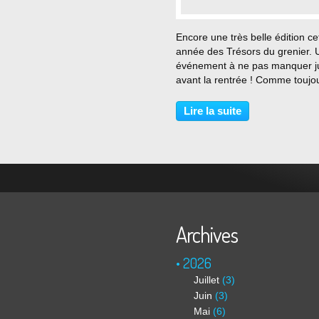
…
Encore une très belle édition ce
année des Trésors du grenier. 
événement à ne pas manquer j
avant la rentrée ! Comme toujou
temps était magnifique, même 
peu trop ! Chaud, chaud ! Bravo
Lire la suite
merci à tous : bénévoles, expo
et visiteurs...
Archives
2026
Juillet
(3)
Juin
(3)
Mai
(6)