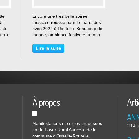
…
tte
Encore une très belle soirée
Un
musicale réussie pour le mardi des
uste
rives 2024 à Routelle. Beaucoup de
rs le
monde, ambiance festive et temps
un
au beau fixe ! Bravo et merci aux
 et
bénévoles des 4 associations qui ont
Lire la suite
sants
su accorder leurs violons et tout
régler comme du...
À propos
Arti
Manifestations et sorties proposées
18 Jui
par le Foyer Rural Auricella de la
commune d'Osselle-Routelle.