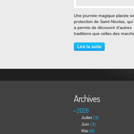
…
Une journée magique placée so
protection de Saint-Nicolas, qui
a permis de découvrir d'autres
traditions que celles des march
Noël plus typiquement alsacie
Du classique et du déjà vu :
Lire la suite
quelques chalets artisanaux,
beaucoup de chalets...
Archives
2026
Juillet
(3)
Juin
(3)
Mai
(6)