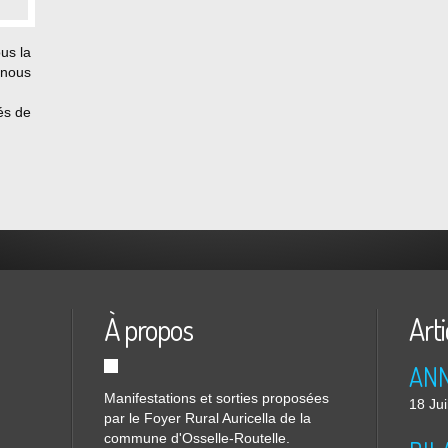
us la
 nous
és de
ns…
À propos
Arti
Manifestations et sorties proposées
18 Jui
par le Foyer Rural Auricella de la
commune d'Osselle-Routelle.