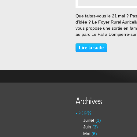
…
Que faites-vous le 21 mai ? Pa
d'idée ? Le Foyer Rural Auricell
vous propose une sortie en fami
au parc Le Pal à Dompierre-sur
Besbre. Il s'agit d'un parc
d'attractions et d'un parc zoolo
Lire la suite
Vous y trouverez de nombreux
manèges pour les enfants,...
Archives
2026
Juillet
(3)
Juin
(3)
Mai
(6)