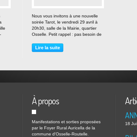
…
s
Nous vous invitons à une nouvelle
a
soirée Tarot, le vendredi 29 avril à
lle
20h30, salle de la Mairie, quartier
-
Osselle. Petit rappel : pas besoin de
s'inscrire et pas de droit d'entrée à
gique.
payer !! Il s'agit d'une soirée
Lire la suite
conviviale où petits et grands
peuvent...
À propos
Arti
Manifestations et sorties proposées
18 Jui
par le Foyer Rural Auricella de la
commune d'Osselle-Routelle.