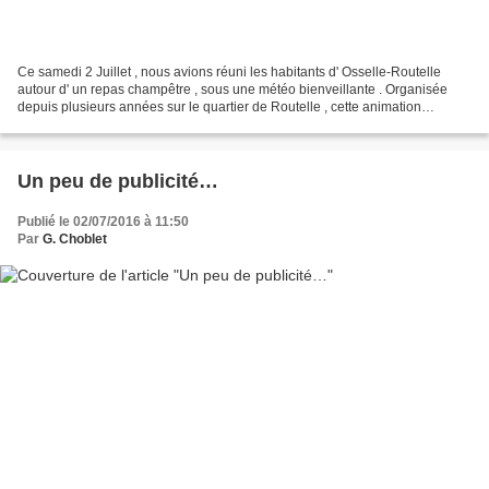
Ce samedi 2 Juillet , nous avions réuni les habitants d' Osselle-Routelle
autour d' un repas champêtre , sous une météo bienveillante . Organisée
depuis plusieurs années sur le quartier de Routelle , cette animation
conviviale a été proposée à tous les...
Un peu de publicité…
Publié le 02/07/2016 à 11:50
Par
G. Choblet