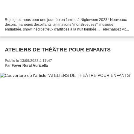
Rejoignez-nous pour une journée en famille à Nigloween 2023 ! Nouveaux
décors, manèges décoiffants, animations "monstrueuses", musique
endiablée, show inédit et feux d'artifices à la nuit tombée… Téléchargez vite
le bulletin d'inscription ci-dessous !...
ATELIERS DE THÉÂTRE POUR ENFANTS
Publié le 13/09/2023 à 17:47
Par
Foyer Rural Auricella