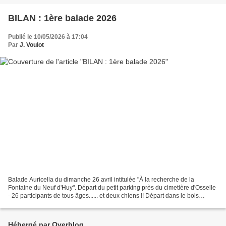
BILAN : 1ère balade 2026
Publié le 10/05/2026 à 17:04
Par
J. Voulot
Balade Auricella du dimanche 26 avril intitulée "À la recherche de la
Fontaine du Neuf d'Huy". Départ du petit parking près du cimetière d'Osselle
- 26 participants de tous âges...... et deux chiens !! Départ dans le bois
d'Osselle par le sentier balisé...
Hébergé par Overblog