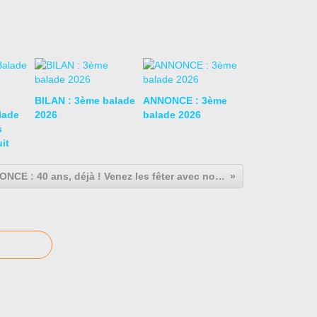
BILAN : 3ème balade
ANNONCE : 3ème
lade
2026
balade 2026
s
it
ANNONCE : 40 ans, déjà ! Venez les fêter avec nous !!