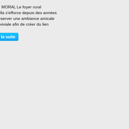
…
 MORAL Le foyer rural
lla s’efforce depuis des années
éserver une ambiance amicale
viviale afin de créer du lien
 au sein du village. A travers
ngagement pour l’animation
 la suite
, la qualité de vie rurale et la
ité...