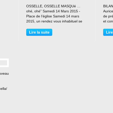
…
OSSELLE, OSSELLE MASQUé …
BILAN
ohé, ohé” Samedi 14 Mars 2015 -
Aurice
Place de l’église Samedi 14 mars
de pr
2015, un rendez vous inhabituel se
et con
prépare sur la nouvelle place de
social
l'église à Osselle … Parmi la foule:
son e
Lire la suite
Lire
des abeilles, des princesses, des
locale
clowns, des monstres...
solidar
ouveau
ella/