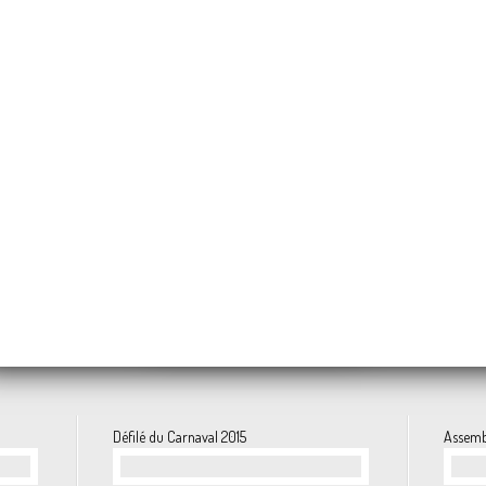
ANNONCE : 3ème balade 2026
N : 3ème balade 2026
BILAN : 2ème balade 2026
ANNONCE : Balade découverte des papillons de nuit
BILAN AG 2026 : J
inicale
ADHÉSION 2026-202
S RIVES 2026
ANNONCE : 40 ans, déjà ! Venez les fêter a
E : 20ème édition des TRÉSORS DU GRENIER (2026)
Défilé du Carnaval 2015
Assemb