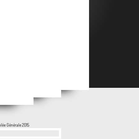
oyeux anniversaire !!
7
vec nous !!
lée Générale 2015