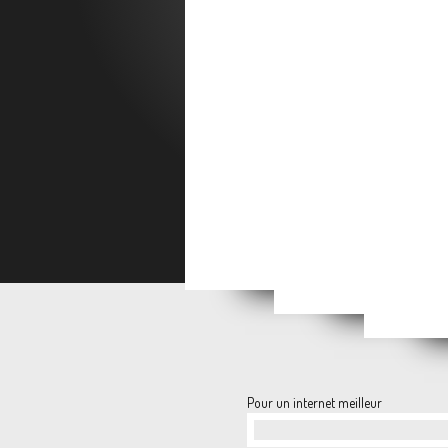
BILA
ANNONCE : 4ème balade dom
BILAN : MARDI DE
ANNONC
Pour un internet meilleur