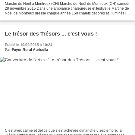
Marché de Noël à Montreux (CH) Marché de Noël de Montreux (CH) samedi
28 novembre 2015 Dans une ambiance chaleureuse et festive,le Marché de
Noël de Montreux dresse chaque année 150 chalets décorés et illuminés le
long des quais du lac Léman. Dans la...
Le trésor des Trésors ... c'est vous !
Publié le 10/09/2015 à 10:24
Par
Foyer Rural Auricella
C’est avec calme et délice que s’est achevée dimanche 6 septembre, la