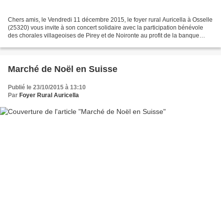
Chers amis, le Vendredi 11 décembre 2015, le foyer rural Auricella à Osselle
(25320) vous invite à son concert solidaire avec la participation bénévole
des chorales villageoises de Pirey et de Noironte au profit de la banque
alimentaire du doubs. téléchargez...
Marché de Noël en Suisse
Publié le 23/10/2015 à 13:10
Par
Foyer Rural Auricella