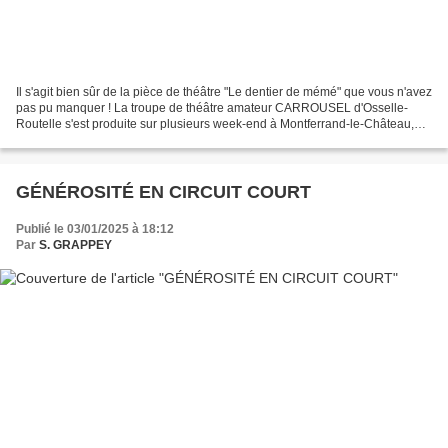
Il s'agit bien sûr de la pièce de théâtre "Le dentier de mémé" que vous n'avez
pas pu manquer ! La troupe de théâtre amateur CARROUSEL d'Osselle-
Routelle s'est produite sur plusieurs week-end à Montferrand-le-Château,
Byans-sur-Doubs et Saint-Vit. Cette...
GÉNÉROSITÉ EN CIRCUIT COURT
Publié le 03/01/2025 à 18:12
Par
S. GRAPPEY