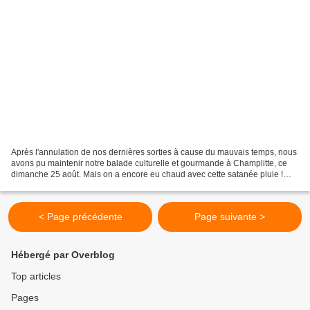
Après l'annulation de nos dernières sorties à cause du mauvais temps, nous
avons pu maintenir notre balade culturelle et gourmande à Champlitte, ce
dimanche 25 août. Mais on a encore eu chaud avec cette satanée pluie !
"Temps parfait, timing serré mais...
< Page précédente
Page suivante >
Hébergé par Overblog
Top articles
Pages