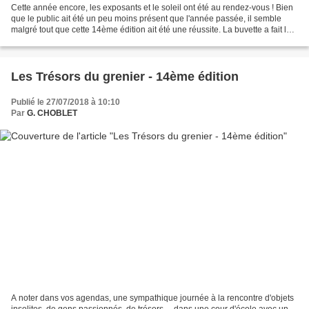
Cette année encore, les exposants et le soleil ont été au rendez-vous ! Bien
que le public ait été un peu moins présent que l'année passée, il semble
malgré tout que cette 14ème édition ait été une réussite. La buvette a fait le
plein comme tous les ans...
Les Trésors du grenier - 14ème édition
Publié le 27/07/2018 à 10:10
Par
G. CHOBLET
A noter dans vos agendas, une sympathique journée à la rencontre d'objets
insolites, de gens passionnés, de trésors… dans une cour d'école avec un