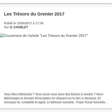
autour de l'église et le long de la...
Les Trésors du Grenier 2017
Publié le 10/08/2017 à 17:56
Par
G. CHOBLET
Vous êtes intéressés ? Vous aussi vous avez des trésors à vendre ? Alors
téléchargez le dossier d'inscription en cliquant sur le lien ci-dessous. Et
renvoyez-le, complété et signé, à l'adresse suivante : Foyer Rural Auricella
Chez Mme G. CHOBLET 7 Rue...