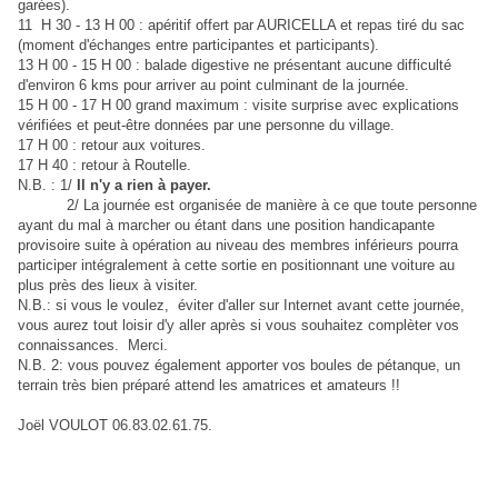
garées).
11 H 30 - 13 H 00 : apéritif offert par AURICELLA et repas tiré du sac
(moment d'échanges entre participantes et participants).
13 H 00 - 15 H 00 : balade digestive ne présentant aucune difficulté
d'environ 6 kms pour arriver au point culminant de la journée.
15 H 00 - 17 H 00 grand maximum : visite surprise avec explications
vérifiées et peut-être données par une personne du village.
17 H 00 : retour aux voitures.
17 H 40 : retour à Routelle.
N.B. : 1/
Il n'y a rien à payer.
2/ La journée est organisée de manière à ce que toute personne
ayant du mal à marcher ou étant dans une position handicapante
provisoire suite à opération au niveau des membres inférieurs pourra
participer intégralement à cette sortie en positionnant une voiture au
plus près des lieux à visiter.
N.B.: si vous le voulez, éviter d'aller sur Internet avant cette journée,
vous aurez tout loisir d'y aller après si vous souhaitez complèter vos
connaissances. Merci.
N.B. 2: vous pouvez également apporter vos boules de pétanque, un
terrain très bien préparé attend les amatrices et amateurs !!
Joël VOULOT 06.83.02.61.75.