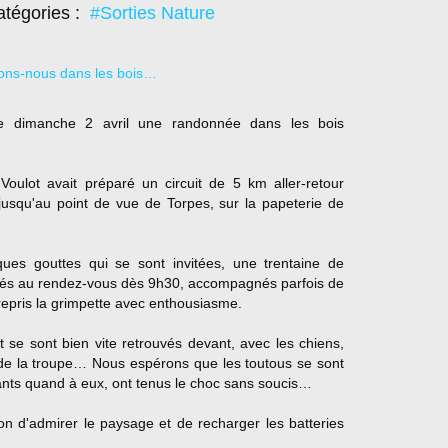
tégories :
#Sorties Nature
 le dimanche 2 avril une randonnée dans les bois
Voulot avait préparé un circuit de 5 km aller-retour
jusqu'au point de vue de Torpes, sur la papeterie de
ques gouttes qui se sont invitées, une trentaine de
vés au rendez-vous dès 9h30, accompagnés parfois de
repris la grimpette avec enthousiasme.
t se sont bien vite retrouvés devant, avec les chiens,
e de la troupe… Nous espérons que les toutous se sont
ants quand à eux, ont tenus le choc sans soucis…
ion d'admirer le paysage et de recharger les batteries