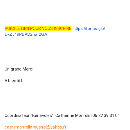
VOICI LE LIEN POUR VOUS INSCRIRE
: 
https://forms.gle/
DkZJ49PBAD2har2GA
Un grand Merci
A bientôt
Coordinateur "Bénévoles": Catherine Monrolin 06.82.39.31.01
cathymonrolinroussel@yahoo.fr